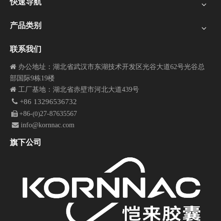
快速导航
产品类别
联系我们
 办公地址：湖北省
武汉市东湖技术开发区光谷大道62号光谷总
部国际9栋19楼

工厂基地：湖北省赤壁市河北大道439号

+86
13296536732
+86-
27-87635567

(0)

info@kornnac.com
旗下公司