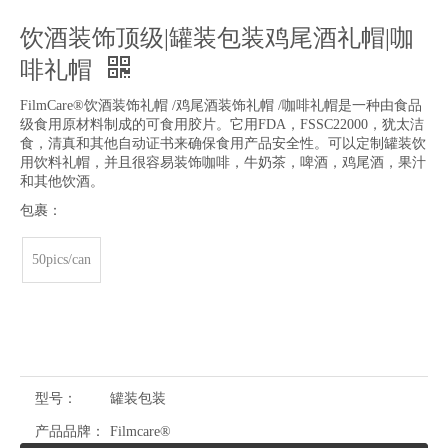
饮酒装饰顶级|罐装包装鸡尾酒礼帽|咖
啡礼帽
FilmCare®饮酒装饰礼帽 /鸡尾酒装饰礼帽 /咖啡礼帽是一种由食品
级食用原材料制成的可食用胶片。它用FDA，FSSC22000，犹太洁
食，清真和其他自动证书来确保食用产品安全性。可以定制罐装饮
用饮料礼帽，并且很容易装饰咖啡，牛奶茶，啤酒，鸡尾酒，果汁
和其他饮酒。
包裹：
50pics/can
型号：
罐装包装
产品品牌：
Filmcare®