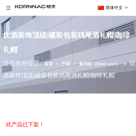
简体中文
饮酒装饰顶级|罐装包装鸡尾酒礼帽|咖啡
礼帽
当前所在位置:
»
»
»
饮
首页
产品
食用纸（FilmCare®）
酒装饰顶级|罐装包装鸡尾酒礼帽|咖啡礼帽
此产品已下架！